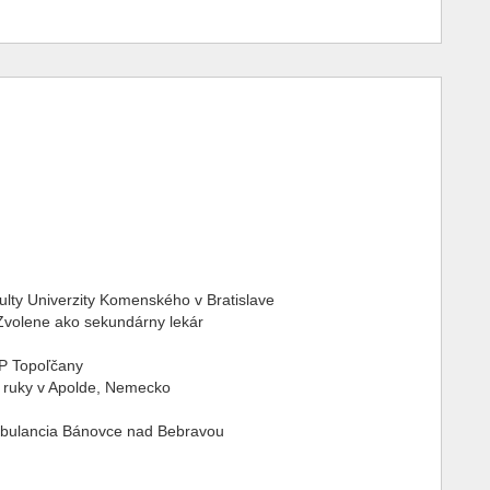
lty Univerzity Komenského v Bratislave
Zvolene ako sekundárny lekár
P Topoľčany
uky v Apolde, Nemecko
ancia Bánovce nad Bebravou