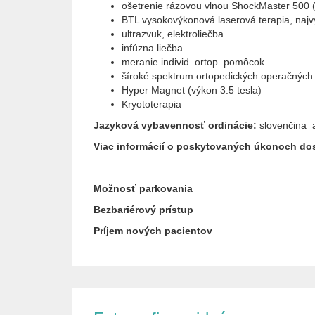
ošetrenie rázovou vlnou ShockMaster 500 
BTL vysokovýkonová laserová terapia, najv
ultrazvuk, elektroliečba
infúzna liečba
meranie individ. ortop. pomôcok
šíroké spektrum ortopedických operačných
Hyper Magnet (výkon 3.5 tesla)
Kryototerapia
Jazyková vybavennosť ordinácie:
slovenčina
Viac informácií o poskytovaných úkonoch dos
Možnosť parkovania
Bezbariérový prístup
Príjem nových pacientov