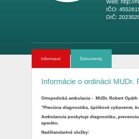
Web:
http://
IČO:
455261
DIČ:
202302
Informace
Dokumenty
Informácie o ordinácii MUDr.
Ortopedická ambulacia - MUDr. Robert Opáth
"Precízna diagnostika, špičkové vybavenie, k
Ambulancia poskytuje diagnostiku, prevenciu
aparátu.
Nadštandartné služby: