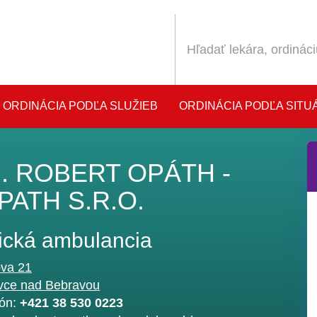
ORDINÁCIA PODĽA SLUŽIEB
ORDINÁCIA PODĽA SITU
. ROBERT OPÁTH -
ATH S.R.O.
ická ambulancia
ova 21
vce nad Bebravou
fón:
+421 38 530 0223