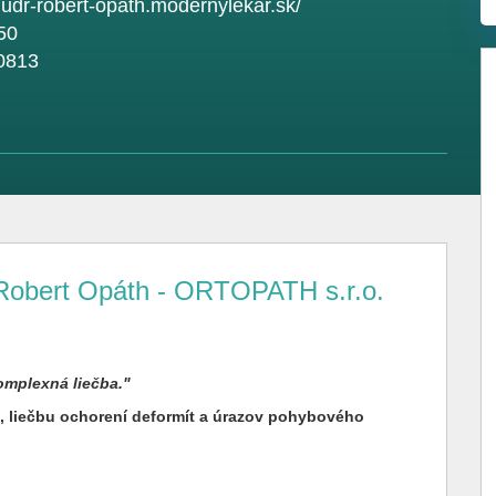
mudr-robert-opath.modernylekar.sk/
50
0813
 Robert Opáth - ORTOPATH s.r.o.
omplexná liečba."
, liečbu ochorení deformít a úrazov pohybového