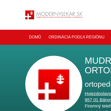
DOMŮ
ORDINÁCIA PODĽA REGIÓNU
MUDR
ORTOP
ortoped
Hviezdoslav
957 01
Báno
Firemný tele