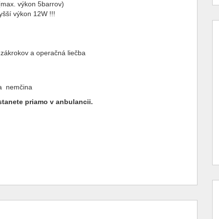
(max. výkon 5barrov)
yšší výkon 12W !!!
 zákrokov a operačná liečba
 a nemčina
tanete priamo v anbulancii.